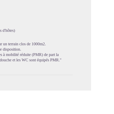
image en plein écran
s d'hôtes)
r un terrain clos de 1000m2.
e disposition.
s à mobilité réduite (PMR) de part la
a douche et les WC sont équipés PMR."