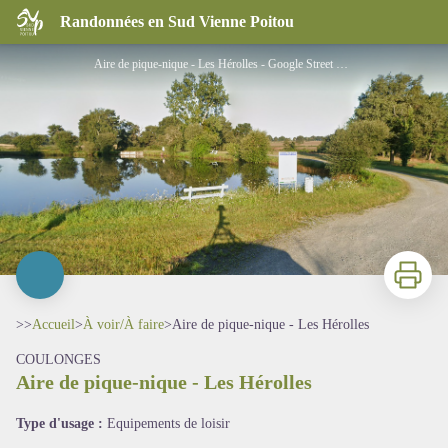
Aire de pique-nique - Les Hérolles
Randonnées en Sud Vienne Poitou
Aire de pique-nique - Les Hérolles - Google Street View
Imprimer
>>
Accueil
>
À voir/À faire
>
Aire de pique-nique - Les Hérolles
COULONGES
Aire de pique-nique - Les Hérolles
Voir l'image en plein écran
Type d'usage :
Equipements de loisir