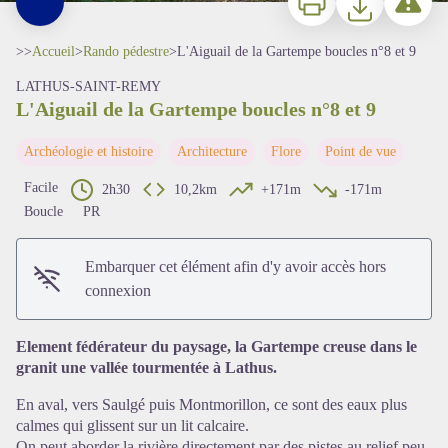
>>
Accueil
>
Rando pédestre
>
L'Aiguail de la Gartempe boucles n°8 et 9
LATHUS-SAINT-REMY
L'Aiguail de la Gartempe boucles n°8 et 9
Archéologie et histoire
Architecture
Flore
Point de vue
Facile
2h30
10,2km
+171m
-171m
Boucle
PR
Voir l'image en plein écran
Embarquer cet élément afin d'y avoir accès hors
connexion
Element fédérateur du paysage, la Gartempe creuse dans le
granit une vallée tourmentée à Lathus.
En aval, vers Saulgé puis Montmorillon, ce sont des eaux plus
calmes qui glissent sur un lit calcaire.
On peut aborder la rivière directement par des pistes au relief peu