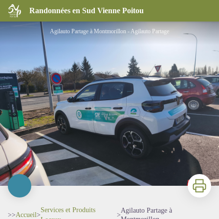
Agilauto Partage à Montmorillon
Randonnées en Sud Vienne Poitou
Agilauto Partage à Montmorillon - Agilauto Partage
Imprimer
Services et Produits
Agilauto Partage à
>>
Accueil
>
>