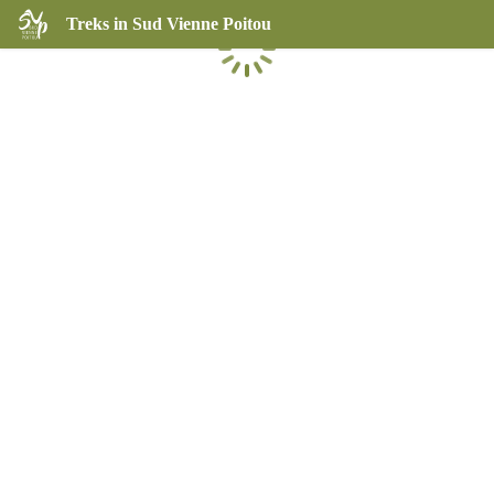
Treks in Sud Vienne Poitou
Loading