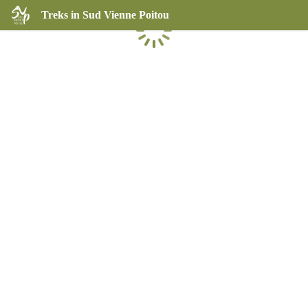
Treks in Sud Vienne Poitou
Loading