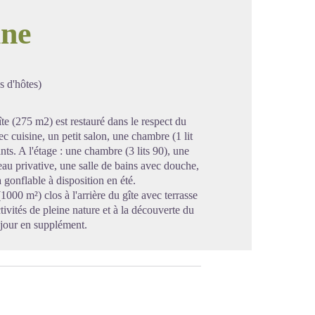
ine
image en plein écran
s d'hôtes)
te (275 m2) est restauré dans le respect du
c cuisine, un petit salon, une chambre (1 lit
ts. A l'étage : une chambre (3 lits 90), une
eau privative, une salle de bains avec douche,
 gonflable à disposition en été.
000 m²) clos à l'arrière du gîte avec terrasse
ivités de pleine nature et à la découverte du
éjour en supplément.