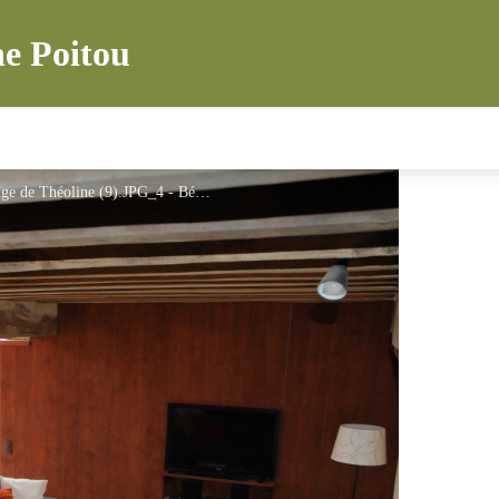
e Poitou
Refuge de Théoline - Lathus Saint Rémy - ©Refuge de Théoline (9).JPG_4 - Béatrice Guyonnet