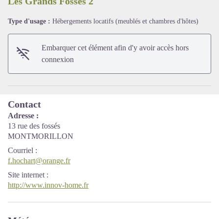
Les Grands Fossés 2
Type d'usage :
Hébergements locatifs (meublés et chambres d'hôtes)
Voir l'image en plein écran
Embarquer cet élément afin d'y avoir accès hors
connexion
Contact
Adresse :
13 rue des fossés
MONTMORILLON
Courriel
:
f.hochart@orange.fr
Site internet
:
http://www.innov-home.fr