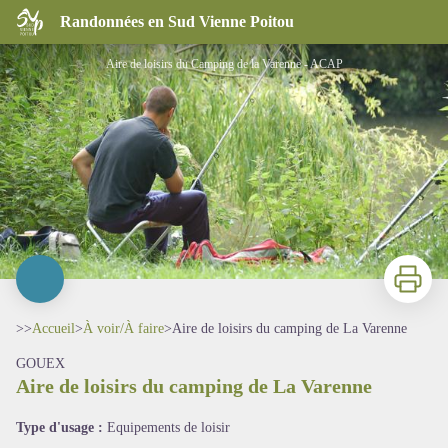
Aire de loisirs du camping de La Varenne
Randonnées en Sud Vienne Poitou
Aire de loisirs du Camping de la Varenne - ACAP
Imprimer
>>
Accueil
>
À voir/À faire
>
Aire de loisirs du camping de La Varenne
GOUEX
Aire de loisirs du camping de La Varenne
Voir l'image en plein écran
Type d'usage :
Equipements de loisir