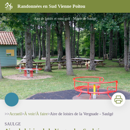
Aire de loisirs de la Vergnade - Saulgé
Randonnées en Sud Vienne Poitou
Aire de loisirs et mini-golf - Mairie de Saulgé
Imprimer
>>
Accueil
>
À voir/À faire
>
Aire de loisirs de la Vergnade - Saulgé
SAULGE