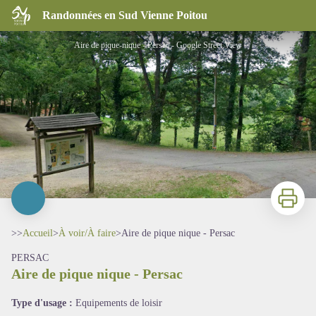
Aire de pique nique - Persac
Randonnées en Sud Vienne Poitou
Aire de pique-nique - Persac - Google Street View
Imprimer
>>
Accueil
>
À voir/À faire
>
Aire de pique nique - Persac
PERSAC
Aire de pique nique - Persac
Voir l'image en plein écran
Type d'usage :
Equipements de loisir