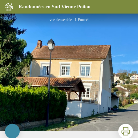
La Maison du Parloir
Randonnées en Sud Vienne Poitou
vue d'ensemble - L Poutrel
Imprimer