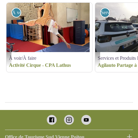
À voir/À faire
Services et Produi
À voir/À faire
Services et Produits
Cirque au CPA Lathus - CPA Lathus
Agilauto Partage à L'Isle-J
Activité Cirque - CPA Lathus
Agilauto Partage à
Office de Tourisme Sud Vienne Poitou